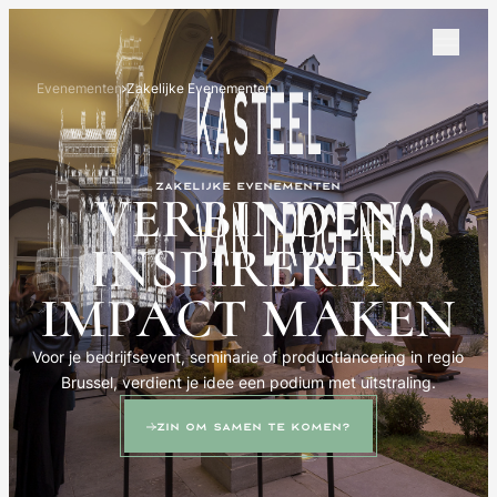
Evenementen
Zakelijke Evenementen
Zakelijke evenementen
VERBINDEN
INSPIREREN
IMPACT
MAKEN
Voor je bedrijfsevent, seminarie of productlancering in regio
Brussel, verdient je idee een podium met uitstraling.
Zin om samen te komen?