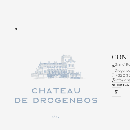
CON
Grand’ R
Drogenb
+32 2 35
info@ch
Suivez-n