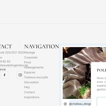
TACT
NAVIGATION
oute 200/202 1620
Mariage
os
Corporate
9 92 40
Privé
ateaudedrogenbos.be
Hébergements
POL
ous
Espaces
Traiteurs exclusifs
Nous ut
avec v
Décoration
expéri
FAQ
gestio
Contact
Inspirations
@chateau_drogenbos_kaste